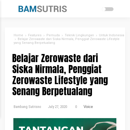
Home
Features
Pemuda
Teknik Lingkungan
Untuk Indonesia
Belajar Zerowaste dari Siska Nirmala, Penggiat Zerowaste Lifestyle
yang Senang Berpetualang
Belajar Zerowaste dari
Siska Nirmala, Penggiat
Zerowaste Lifestyle yang
Senang Berpetualang
Bambang Sutrisno
July 27, 2020
0
Voice