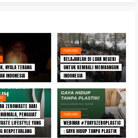
FEATURES
BELAJARLAH DI LUAR NEGERI
IK, NYALA TERANG
UNTUK KEMBALI MEMBANGUN
AN INDONESIA
INDONESIA
ES
AR ZEROWASTE DARI
 NIRMALA, PENGGIAT
FEATURES
ASTE LIFESTYLE YANG
WEBINAR #7DAYSZEROPLASTIC
G BERPETUALANG
: GAYA HIDUP TANPA PLASTIK