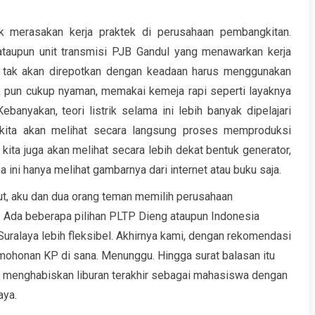
tuk merasakan kerja praktek di perusahaan pembangkitan.
aupun unit transmisi PJB Gandul yang menawarkan kerja
ita tak akan direpotkan dengan keadaan harus menggunakan
k pun cukup nyaman, memakai kemeja rapi seperti layaknya
banyakan, teori listrik selama ini lebih banyak dipelajari
 kita akan melihat secara langsung proses memproduksi
, kita juga akan melihat secara lebih dekat bentuk generator,
ama ini hanya melihat gambarnya dari internet atau buku saja.
but, aku dan dua orang teman memilih perusahaan
. Ada beberapa pilihan PLTP Dieng ataupun Indonesia
ralaya lebih fleksibel. Akhirnya kami, dengan rekomendasi
mohonan KP di sana. Menunggu. Hingga surat balasan itu
kan menghabiskan liburan terakhir sebagai mahasiswa dengan
aya.