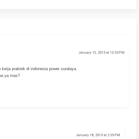
January 15, 2013 at 12:53 PM
 kerja praktek di indonesia power suralaya.
na ya mas?
January 18, 2013 at 2:59 PM