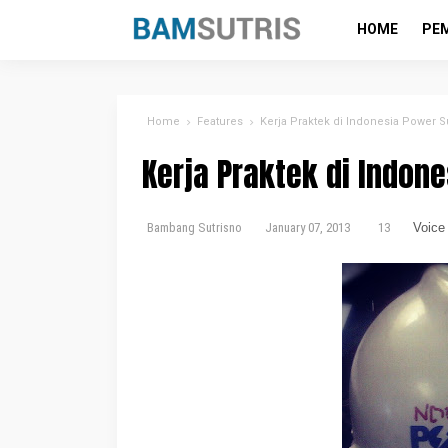
HOME
PE
Home
Features
Kerja Praktek di Indonesia Power S
Kerja Praktek di Indon
Bambang Sutrisno
January 07, 2013
13
Voice