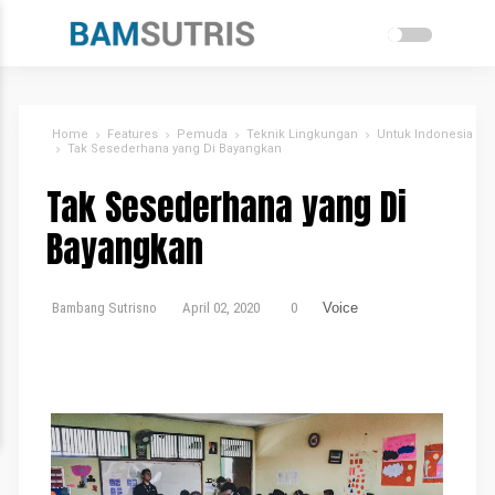
Home
Features
Pemuda
Teknik Lingkungan
Untuk Indonesia
Tak Sesederhana yang Di Bayangkan
Tak Sesederhana yang Di
Bayangkan
Bambang Sutrisno
April 02, 2020
0
Voice