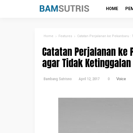
HOME
PE
Home
Features
Catatan Perjalanan ke Pekanbaru :
Catatan Perjalanan ke 
agar Tidak Ketinggala
Bambang Sutrisno
April 12, 2017
0
Voice