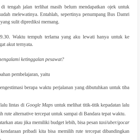
 di tengah jalan terlihat masih belum mendapatkan ojek untuk
sudah melewatinya. Entahlah, sepertinya penumpang Bus Damri
 yang sulit diprediksi memang.
9.30. Waktu tempuh terlama yang aku lewati hanya untuk ke
t akut ternyata.
 mengalami ketinggalan pesawat?
bahan pembelajaran, yaitu
ngestimasi berapa waktu perjalanan yang dibutuhkan untuk tiba
alu lintas di
Google Maps
untuk melihat titik-titik kepadatan lalu
ih rute alternative tercepat untuk sampai di Bandara tepat waktu.
tarkan atau jika memiliki budget lebih, bisa pesan
taxi/uber/gocar
kendaraan pribadi kita bisa memilih rute tercepat dibandingkan
k.