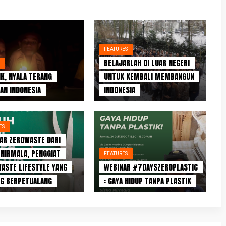
FEATURES
BELAJARLAH DI LUAR NEGERI
IK, NYALA TERANG
UNTUK KEMBALI MEMBANGUN
AN INDONESIA
INDONESIA
ES
AR ZEROWASTE DARI
 NIRMALA, PENGGIAT
FEATURES
ASTE LIFESTYLE YANG
WEBINAR #7DAYSZEROPLASTIC
G BERPETUALANG
: GAYA HIDUP TANPA PLASTIK