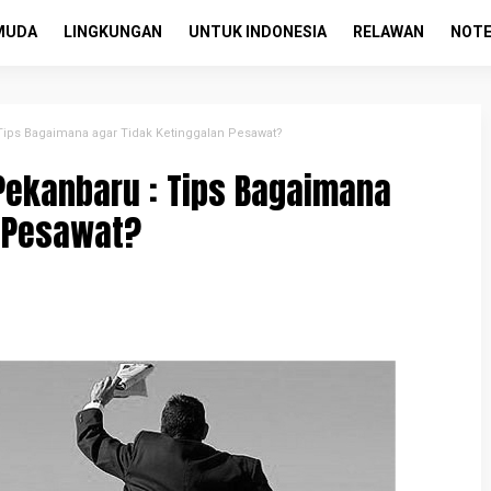
MUDA
LINGKUNGAN
UNTUK INDONESIA
RELAWAN
NOTE
 Tips Bagaimana agar Tidak Ketinggalan Pesawat?
Pekanbaru : Tips Bagaimana
n Pesawat?