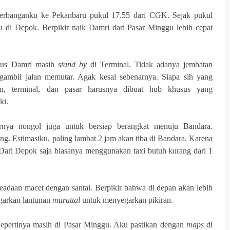
enerbanganku ke Pekanbaru pukul 17.55 dari CGK. Sejak pukul
ku di Depok. Berpikir naik Damri dari Pasar Minggu lebih cepat
 Bus Damri masih
stand by
di Terminal. Tidak adanya jembatan
ambil jalan memutar. Agak kesal sebenarnya. Siapa sih yang
iun, terminal, dan pasar harusnya dibuat hub khusus yang
ki.
rnya nongol juga untuk bersiap berangkat menuju Bandara.
g. Estimasiku, paling lambat 2 jam akan tiba di Bandara. Karena
Dari Depok saja biasanya menggunakan taxi butuh kurang dari 1
 keadaan macet dengan santai. Berpikir bahwa di depan akan lebih
ngarkan lantunan
murattal
untuk menyegarkan pikiran.
Sepertinya masih di Pasar Minggu. Aku pastikan dengan
maps
di