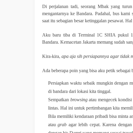
Di perjalanan tadi, seorang Mbak yang turun
mengantarnya ke Bandara. Padahal, bus kami 
saat itu sebagian besar ketinggalan pesawat. Hal
Aku baru tiba di Terminal 1C SHIA pukul 1
Bandara. Kemacetan Jakarta memang sudah sanga
Kira-kira,
apa aja sih persiapannya agar tidak
Ada beberapa poin yang bisa aku petik sebagai 
Persiapkan waktu sebaik mungkin dengan me
di bandara dari lokasi kita tinggal.
Sempatkan
browsing
atau mengecek kondisi l
lintas. Hal ini untuk pertimbangan kita memil
Bila memiliki kendaraan pribadi bisa minta an
atau
grab
agar lebih cepat. Karena dengan 
dengan bis Damri yang memang sesuai traye