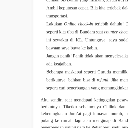
Ambil keputusan cepat. Bila kita terjebak d
transportasi.
Lakukan
Online check-in
terlebih dahulu!
O
seperti kita tiba di Bandara saat
counter chec
ini sewaktu di KL. Untungnya, saya sud
bawaan saya bawa ke kabin.
Jangan panik! Panik tidak akan menyelesaik
ada keajaiban.
B
eberapa maskapai seperti Garuda memili
berikutnya, bahkan bisa di
refund
. Jika mem
segera cari penerbangan yang memungkinkan a
Aku sendiri saat mendapati ketinggalan pesa
berikutnya. Tiketku sebelumnya Citilink dan
keberangkatan Jum’at pagi lumayan murah, m
pulang ke rumah lagi atau menginap di Band
penerbangan paling pagi ke Pekanbaru yaitu pu