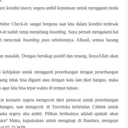
alam kondisi macet, segera ambil keputusan untuk mengganti moda
nline Check-in
sangat berguna saat kita dalam kondisi terdesak
k-in
sudah tutup menjelang
boarding.
Saya pernah mengalami hal
ah mencetak
boarding pass
sebelumnya. Alhasil, semua barang
an masalah. Dengan bersikap positif dan tenang, InsyaAllah akan
ki kebijakan untuk mengganti penerbangan dengan penerbangan
ang tidak bisa diganti atau dengan kata lain tiket hangus, maka
gar kita bisa tepat waktu di tempat tujuan.
wat kemarin segera mengecek tiket pesawat untuk penerbangan
 hangus, saat mengecek di Traveloka kebetulan Citilink untuk
aka segera aku ambil. Pilihan berikutnya adalah apakah akan
ara? Maka, kuputuskan untuk menginap di Bandara, mengejar
kul 05.25 WIB.