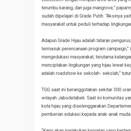
terumbu karang, dan juga mangrove,” paparn
sudah dipelajari di Grade Putih. “Aksinya y
masyarakat untuk peduli terhadap lingkunga
Adapun Grade Hijau adalah tataran pengurus
termasuk perencanaan program campaign,” 
mengedukasi masyarakat, terutama kalangan
menciptakan lingkungan yang hijau lewat ke
adalah roadshow ke sekolah- sekolah,” tutur
TGG saat ini beranggotakan sekitar 300 oran
wilayah Jabodetabek. Saat ini komunitas 
kota hijau yang diselenggarakan Departeme
pemberian edukasi kepada anak-anak muda ya
“Kami akan melakukan kegiatan yang berte