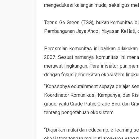
mengedukasi kalangan muda, sekaligus mela
Teens Go Green (TGG), bukan komunitas bia
Pembangunan Jaya Ancol, Yayasan KeHati, 
Peresmian komunitas ini bahkan dilakuka
2007. Sesuai namanya, komunitas ini men
merawat lingkungan. Para inisiator pun me
dengan fokus pendekatan ekosistem lingku
“Konsepnya edutainment supaya pelajar sem
Koordinator Komunikasi, Kampanye, dan Rise
grade, yaitu Grade Putih, Grade Biru, dan Gr
tentang pengetahuan ekosistem.
“Diajarkan mulai dari educamp, e-learning s
ekosistem tengah meliputi area-area yang masi