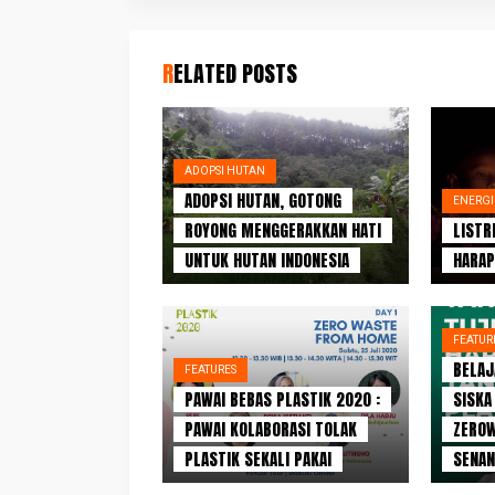
RELATED POSTS
ADOPSI HUTAN
ADOPSI HUTAN, GOTONG
ENERGI
ROYONG MENGGERAKKAN HATI
LISTR
UNTUK HUTAN INDONESIA
HARAP
FEATUR
BELAJ
FEATURES
PAWAI BEBAS PLASTIK 2020 :
SISKA
PAWAI KOLABORASI TOLAK
ZEROW
PLASTIK SEKALI PAKAI
SENAN