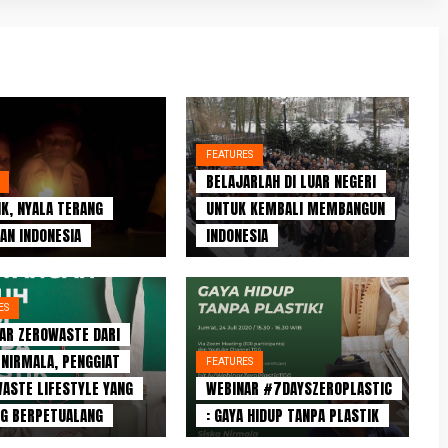
FEATURES
BELAJARLAH DI LUAR NEGERI
IK, NYALA TERANG
UNTUK KEMBALI MEMBANGUN
AN INDONESIA
INDONESIA
ES
AR ZEROWASTE DARI
 NIRMALA, PENGGIAT
FEATURES
ASTE LIFESTYLE YANG
WEBINAR #7DAYSZEROPLASTIC
G BERPETUALANG
: GAYA HIDUP TANPA PLASTIK