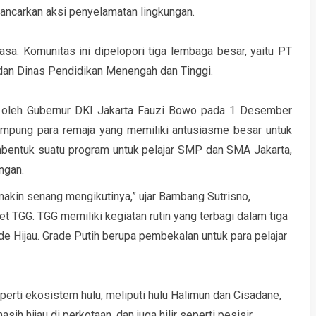
ncarkan aksi penyelamatan lingkungan.
sa. Komunitas ini dipelopori tiga lembaga besar, yaitu PT
dan Dinas Pendidikan Menengah dan Tinggi.
n oleh Gubernur DKI Jakarta Fauzi Bowo pada 1 Desember
ampung para remaja yang memiliki antusiasme besar untuk
mbentuk suatu program untuk pelajar SMP dan SMA Jakarta,
ngan.
akin senang mengikutinya,” ujar Bambang Sutrisno,
t TGG. TGG memiliki kegiatan rutin yang terbagi dalam tiga
ade Hijau. Grade Putih berupa pembekalan untuk para pelajar
eperti ekosistem hulu, meliputi hulu Halimun dan Cisadane,
h hijau di perkotaan, dan juga hilir seperti pesisir,