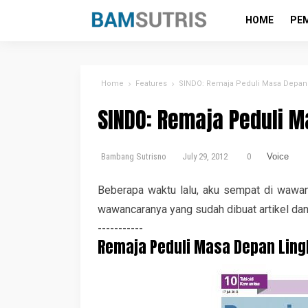
HOME
PE
Home
Features
SINDO: Remaja Peduli Masa Depan
SINDO: Remaja Peduli 
Bambang Sutrisno
July 29, 2012
0
Voice
Beberapa waktu lalu, aku sempat di wawa
wawancaranya yang sudah dibuat artikel dan 
-----------
Remaja Peduli Masa Depan Lin