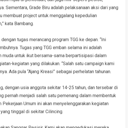
ya. Sementara, Grade Biru adalah pelaksanaan aksi dari yang
aitu membuat project untuk menggalang kepedulian
n,” kata Bambang.
, dengan tugas merancang program TGG ke depan. “Ini
imbuhnya. Tugas yang TGG emban selama ini adalah
 muda untuk ikut bersama-sama berpartisipasi dalam
giatan-kegiatan yang dilakukan. “Salah satu campaign kami
nya. Ada pula “Ajang Kreasi” sebagai perhelatan tahunan.
g, dengan usia anggota sekitar 14-25 tahun, dan tersebar di
yang pernah menjadi salah satu pemenang dalam membentuk
n Pekerjaan Umum ini akan menyelenggarakan kegiatan
ng tinggal di sekitar Cilincing.
makan Sanggar Pesisir. Kami akan mengedukasi mereka